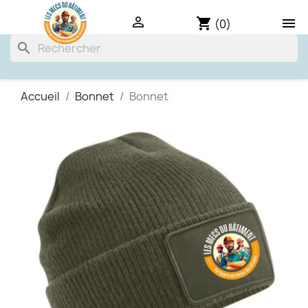

shopping_cart

(0)
search
Accueil
Bonnet
Bonnet