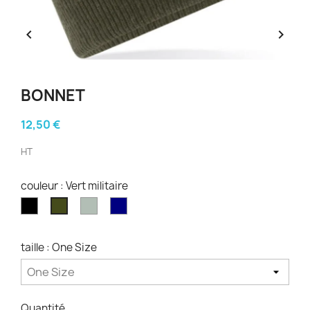


BONNET
12,50 €
HT
couleur : Vert militaire
Noir
Gris
Bleu
Vert
marine
militaire
taille : One Size
Quantité