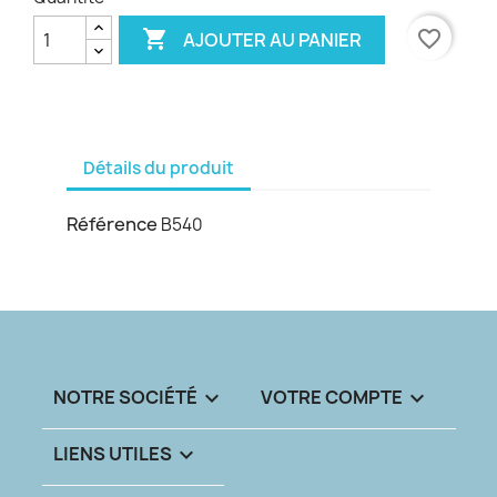

favorite_border
AJOUTER AU PANIER
Détails du produit
Référence
B540
NOTRE SOCIÉTÉ

VOTRE COMPTE

LIENS UTILES
