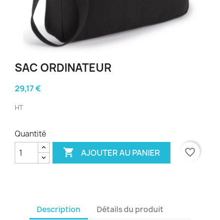
SAC ORDINATEUR
29,17 €
HT
Quantité

favorite_border
AJOUTER AU PANIER
Description
Détails du produit