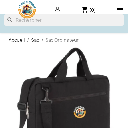

shopping_cart

(0)
search
Accueil
Sac
Sac Ordinateur