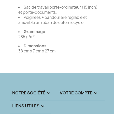
Sac de travail porte-ordinateur (15 inch)
et porte-documents.
Poignées + bandoulière réglable et
amovible en ruban de coton recyclé.
Grammage
285 g/m²
Dimensions
38 cm x 7 cm x 27 cm
NOTRE SOCIÉTÉ

VOTRE COMPTE

LIENS UTILES
