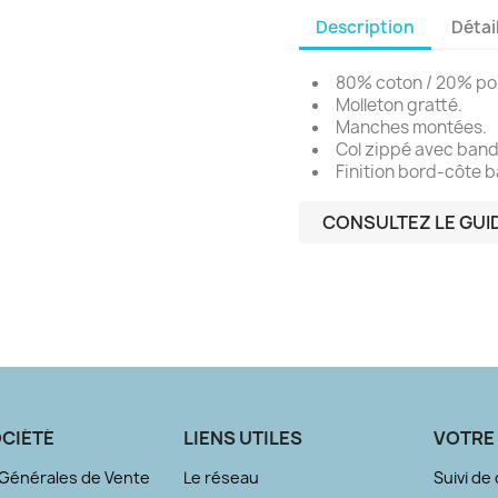
Description
Détai
80% coton / 20% pol
Molleton gratté.
Manches montées.
Col zippé avec band
Finition bord-côte 
CONSULTEZ LE GUID
CIÉTÉ
LIENS UTILES
VOTRE
 Générales de Vente
Le réseau
Suivi d