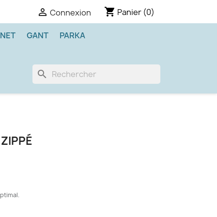
shopping_cart

Panier
(0)
Connexion
NET
GANT
PARKA
search
 ZIPPÉ
optimal.