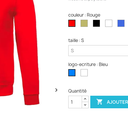
couleur : Rouge
Kaki
Noir
Blanc
B
Rouge
foncé
ro
taille : S
logo-ecriture : Bleu
Blanc
Bleu

Quantité

AJOUTER