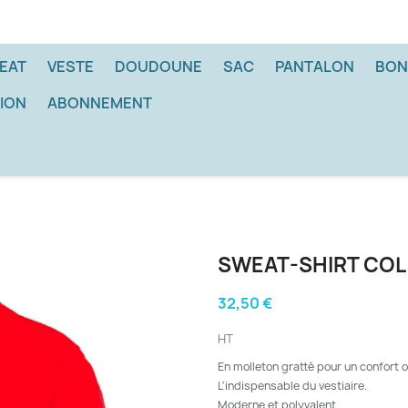
EAT
VESTE
DOUDOUNE
SAC
PANTALON
BON
ION
ABONNEMENT
SWEAT-SHIRT COL
32,50 €
HT
En molleton gratté pour un confort 
L'indispensable du vestiaire.
Moderne et polyvalent.