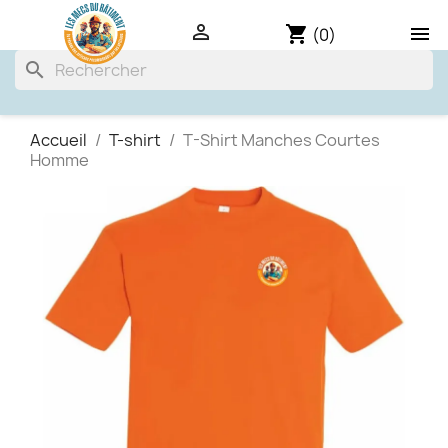

shopping_cart

(0)
search
Accueil
T-shirt
T-Shirt Manches Courtes
Homme