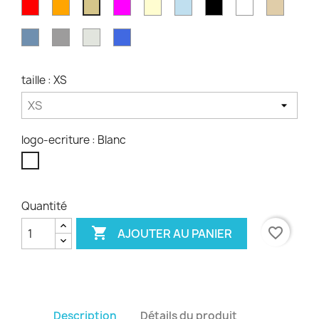
Rouge
Orange
Fuschsia
Crème
Ciel
Noir
Blanc
Sable
Kaki
Denim
Gris
Blanc
Bleu
chiné
chiné
Royal
taille : XS
logo-ecriture : Blanc
Blanc
Quantité

favorite_border
AJOUTER AU PANIER
Description
Détails du produit