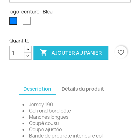
logo-ecriture : Bleu
Blanc
Bleu
Quantité

favorite_border
AJOUTER AU PANIER
Description
Détails du produit
Jersey 190
Col rond bord côte
Manches longues
Coupé cousu
Coupe ajustée
Bande de propreté intérieure col