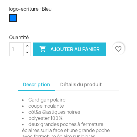
logo-ecriture : Bleu
Bleu
Quantité

favorite_border
AJOUTER AU PANIER
Description
Détails du produit
Cardigan polaire
coupe moulante
côt&s &lastiques noires
polyester 100%
deux grandes poches à fermeture
éclaires sur la face et une grande poche
avec fermeture éclaire sur le bras