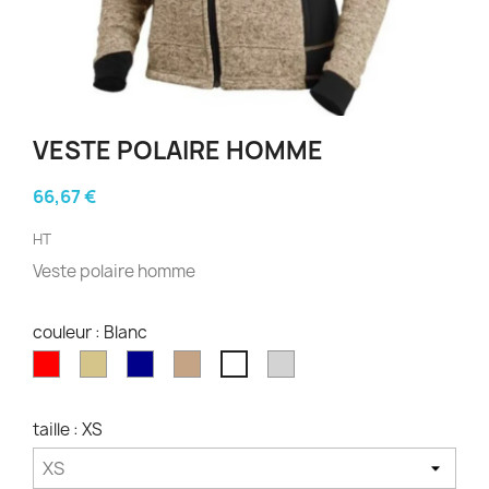
VESTE POLAIRE HOMME
66,67 €
HT
Veste polaire homme
couleur : Blanc
Rouge
Kaki
Bleu
Marron
Gris
Blanc
fonce
clair
clair
taille : XS