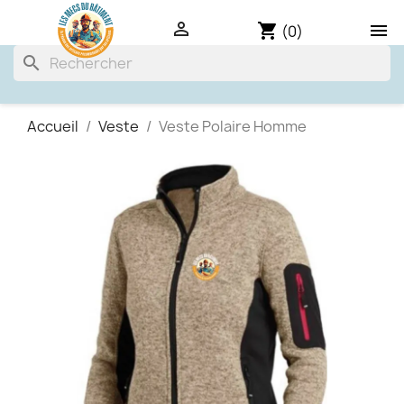

shopping_cart

(0)
search
Accueil
Veste
Veste Polaire Homme