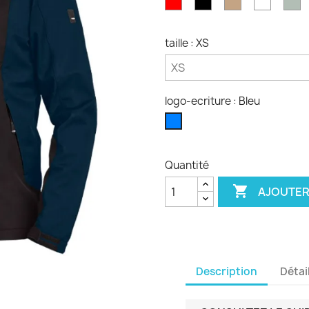
clair
taille : XS
logo-ecriture : Bleu
Bleu
Quantité

AJOUTER
Description
Détai