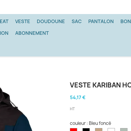
EAT
VESTE
DOUDOUNE
SAC
PANTALON
BON
ION
ABONNEMENT
VESTE KARIBAN 
54,17 €
HT
couleur : Bleu foncé
Rouge
Noir
Marron
Blanc
Gr