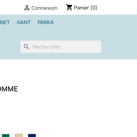
shopping_cart

Panier
(0)
Connexion
NET
GANT
PARKA
search
HOMME
is
Vert
Sable